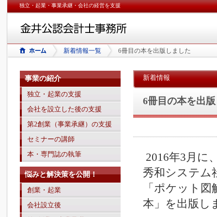
独立・起業・事業承継・会社の経営を支援
新着情報一覧
6冊目の本を出版しました
新着情報
事業の紹介
独立・起業の支援
6冊目の本を出
会社を設立した後の支援
第2創業（事業承継）の支援
セミナーの講師
2016年3月に
本・専門誌の執筆
秀和システム
悩みと解決策を公開！
「ポケット図
創業・起業
本」を出版し
会社設立後