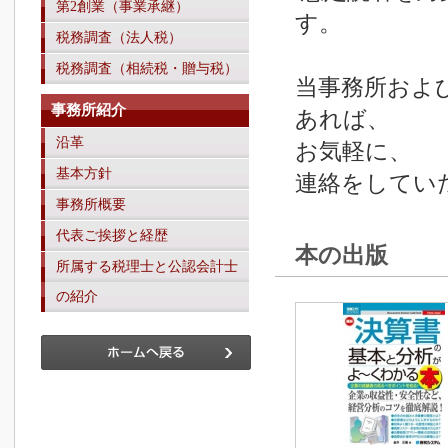
第2創業（事業承継）
す。
税務調査（法人税）
税務調査（相続税・贈与税）
当事務所およ
事務所紹介
あれば、
沿革
お気軽に、
基本方針
連絡をしてい
事務所概要
代表ご挨拶と経歴
本の出版
所属する税理士と公認会計士
の紹介