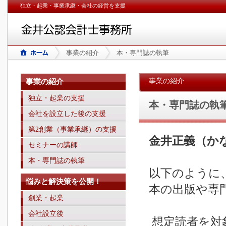
独立・起業・事業承継・会社の経営を支援
事業の紹介
本・専門誌の執筆
事業の紹介
事業の紹介
独立・起業の支援
本・専門誌の執
会社を設立した後の支援
第2創業（事業承継）の支援
金井正義（か
セミナーの講師
本・専門誌の執筆
以下のように
悩みと解決策を公開！
本の出版や専
創業・起業
会社設立後
想定読者を対